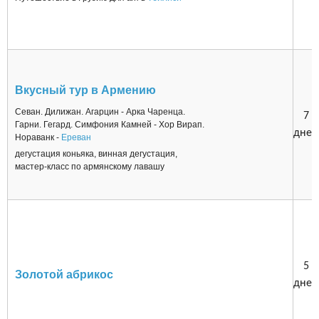
Вкусный тур в Армению
Севан. Дилижан. Агарцин - Арка Чаренца.
7
Гарни. Гегард. Симфония Камней - Хор Вирап.
дней
Нораванк -
Ереван
дегустация коньяка, винная дегустация,
мастер-класс по армянскому лавашу
5
Золотой абрикос
дней