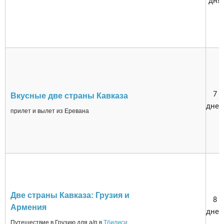
дня
7
Вкусные две страны Кавказа
дней
прилет и вылет из Еревана
Две страны Кавказа: Грузия и
8
Армения
дней
Путешествие в Грузию для а/п в
Тбилиси