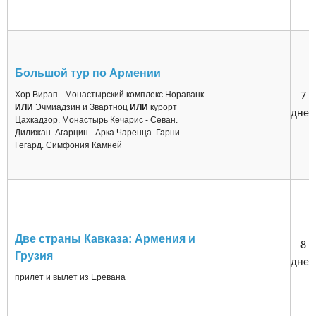
Большой тур по Армении
Хор Вирап - Монастырский комплекс Нораванк
7
ИЛИ
Эчмиадзин и Звартноц
ИЛИ
курорт
дней
Цахкадзор. Монастырь Кечарис - Севан.
Дилижан. Агарцин - Арка Чаренца. Гарни.
Гегард.
Симфония Камней
Две страны Кавказа: Армения и
8
Грузия
дней
прилет и вылет из Еревана