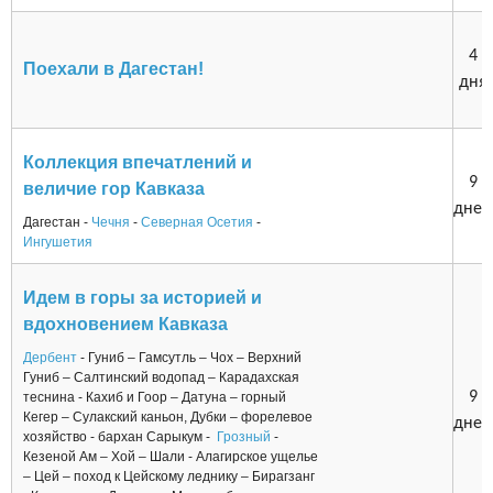
4
Поехали в Дагестан!
дня
Коллекция впечатлений и
9
величие гор Кавказа
дней
Дагестан -
Чечня
-
Северная Осетия
-
Ингушетия
Идем в горы за историей и
вдохновением Кавказа
Дербент
- Гуниб – Гамсутль – Чох – Верхний
Гуниб – Салтинский водопад – Карадахская
9
теснина - Кахиб и Гоор – Датуна – горный
Кегер – Сулакский каньон, Дубки – форелевое
дней
хозяйство - бархан Сарыкум -
Грозный
-
Кезеной Ам – Хой – Шали - Алагирское ущелье
– Цей – поход к Цейскому леднику – Бирагзанг