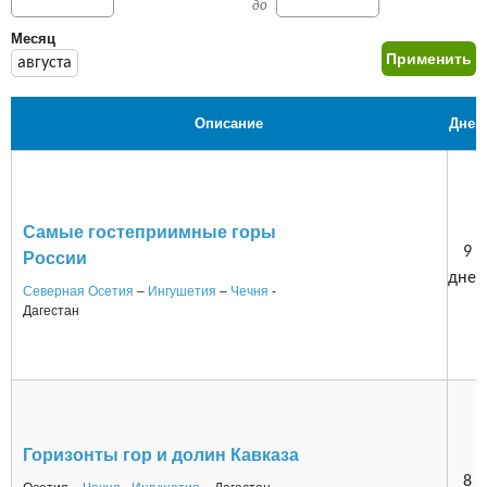
до
Месяц
августа
Описание
Дней
Самые гостеприимные горы
9
России
дней
Северная Осетия
–
Ингушетия
–
Чечня
-
Дагестан
Горизонты гор и долин Кавказа
8