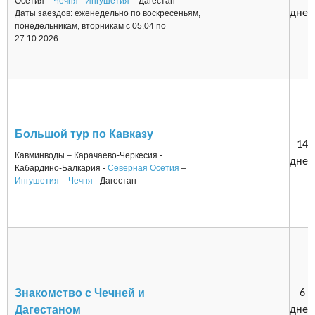
Осетия –
Чечня
-
Ингушетия
– Дагестан
дней
Даты заездов: еженедельно по воскресеньям,
понедельникам, вторникам с 05.04 по
27.10.2026
Большой тур по Кавказу
14
Кавминводы – Карачаево-Черкесия -
дней
Кабардино-Балкария -
Северная Осетия
–
Ингушетия
–
Чечня
- Дагестан
Знакомство с Чечней и
6
Дагестаном
дней