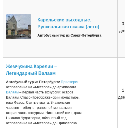
Карельские выходные.
3
Рускеальская сказка (лето)
дня
Автобусный тур из Санкт-Петербурга
Жемчужина Карелии –
Легендарный Валаам
Автобусный тур из Петербурга:
Приозерск
–
отправление на «Метеоре» до архипелага
1
Валаам
– первая часть экскурсии: остров
день
Валаам, Спасо-Преображенский монастырь,
гора Фавор, Святые врата, Знаменская
часовня – обед в трапезной монастыря –
вторая часть экскурсии: Никольский скит, храм
Николая Чудотворца, яблоневый сад –
отправление на «Метеоре» до Приозерска