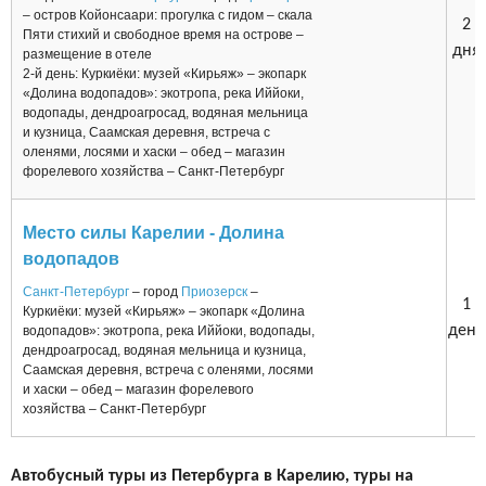
– остров Койонсаари: прогулка с гидом – скала
2
Пяти стихий и свободное время на острове –
дня
размещение в отеле
2-й день: Куркиёки: музей «Кирьяж» – экопарк
«Долина водопадов»: экотропа, река Иййоки,
водопады, дендроагросад, водяная мельница
и кузница, Саамская деревня, встреча с
оленями, лосями и хаски – обед – магазин
форелевого хозяйства – Санкт-Петербург
Место силы Карелии - Долина
водопадов
Санкт-Петербург
– город
Приозерск
–
1
Куркиёки: музей «Кирьяж» – экопарк «Долина
день
водопадов»: экотропа, река Иййоки, водопады,
дендроагросад, водяная мельница и кузница,
Саамская деревня, встреча с оленями, лосями
и хаски – обед – магазин форелевого
хозяйства – Санкт-Петербург
Автобусный туры из Петербурга в Карелию, туры на