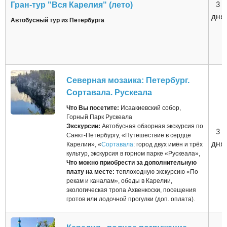
Гран-тур "Вся Карелия" (лето)
3
дня
Автобусный тур из Петербурга
Северная мозаика: Петербург.
Сортавала. Рускеала
Что Вы посетите:
Исаакиевский собор,
Горный Парк Рускеала
Экскурсии:
Автобусная обзорная экскурсия по
3
Санкт-Петербургу, «Путешествие в сердце
дня
Карелии», «
Сортавала
: город двух имён и трёх
культур, экскурсия в горном парке «Рускеала»,
Что можно приобрести за дополнительную
плату на месте:
теплоходную экскурсию «По
рекам и каналам», обеды в Карелии,
экологическая тропа Ахвенкоски, посещения
гротов или лодочной прогулки (доп. оплата).