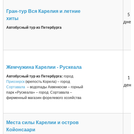
Гран-тур Вся Карелия и летние
5
хиты
дней
Автобусный тур из Петербурга
Жемчужина Карелии - Рускеала
Автобусный тур из Петербурга:
город
1
Приозерск
(крепость Корела) – город
день
Сортавала
– водопады Ахвенкоски – горный
парк «Рускеала» – город Сортавала –
фирменный магазин форелевого хозяйства
Места силы Карелии и остров
Койонсаари