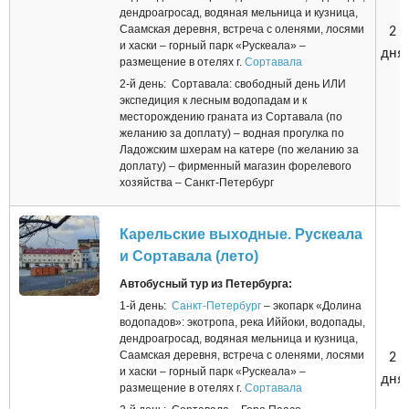
дендроагросад, водяная мельница и кузница,
Саамская деревня, встреча с оленями, лосями
2
и хаски – горный парк «Рускеала» –
дня
размещение в отелях г.
Сортавала
2-й день: Сортавала: свободный день ИЛИ
экспедиция к лесным водопадам и к
месторождению граната из Сортавала (по
желанию за доплату) – водная прогулка по
Ладожским шхерам на катере (по желанию за
доплату) – фирменный магазин форелевого
хозяйства – Санкт-Петербург
Карельские выходные. Рускеала
и Сортавала (лето)
Автобусный тур из Петербурга:
1-й день:
Санкт-Петербург
– экопарк «Долина
водопадов»: экотропа, река Иййоки, водопады,
дендроагросад, водяная мельница и кузница,
Саамская деревня, встреча с оленями, лосями
2
и хаски – горный парк «Рускеала» –
дня
размещение в отелях г.
Сортавала