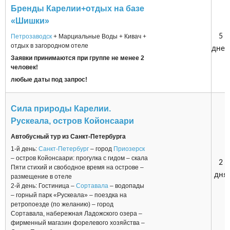
Бренды Карелии+отдых на базе
«Шишки»
5
Петрозаводск
+ Марциальные Воды + Кивач +
отдых в загородном отеле
дней
Заявки принимаются при группе не менее 2
человек!
любые даты под запрос!
Сила природы Карелии.
Рускеала, остров Койонсаари
Автобусный тур из Санкт-Петербурга
1-й день:
Санкт-Петербург
– город
Приозерск
– остров Койонсаари: прогулка с гидом – скала
2
Пяти стихий и свободное время на острове –
дня
размещение в отеле
2-й день: Гостиница –
Сортавала
– водопады
– горный парк «Рускеала» – поездка на
ретропоезде (по желанию) – город
Сортавала, набережная Ладожского озера –
фирменный магазин форелевого хозяйства –