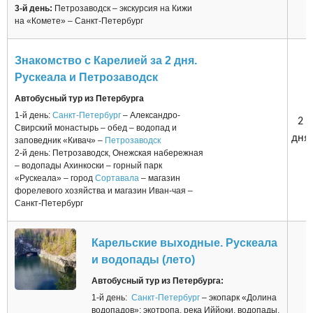
3-й день:
Петрозаводск – экскурсия на Кижи
на «Комете» – Санкт-Петербург
Знакомство с Карелией за 2 дня.
Рускеала и Петрозаводск
Автобусный тур из Петербурга
1-й день:
Санкт-Петербург
– Александро-
2
Свирский монастырь – обед – водопад и
дня
заповедник «Кивач» –
Петрозаводск
2-й день: Петрозаводск, Онежская набережная
– водопады Ахинкоски – горный парк
«Рускеала» – город
Сортавала
– магазин
форелевого хозяйства и магазин Иван-чая –
Санкт-Петербург
Карельские выходные. Рускеала
и водопады (лето)
Автобусный тур из Петербурга:
1-й день:
Санкт-Петербург
– экопарк «Долина
водопадов»: экотропа, река Иййоки, водопады,