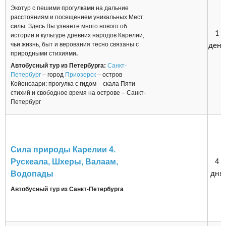
Экотур с пешими прогулками на дальние
расстояниям и посещением уникальных Мест
силы. Здесь Вы узнаете много нового об
1
истории и культуре древних народов Карелии,
чьи жизнь, быт и верования тесно связаны с
день
природными стихиями
.
Автобусный тур из Петербурга:
Санкт-
Петербург
– город
Приозерск
– остров
Койонсаари: прогулка с гидом – скала Пяти
стихий и свободное время на острове – Санкт-
Петербург
Сила природы Карелии 4.
Рускеала, Шхеры, Валаам,
4
Водопады
дня
Автобусный тур из Санкт-Петербурга