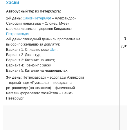
хаски
Автобусный тур из Петербурга:
1-й день:
Санкт-Петербург
– Александро-
Свирский монастырь – Олонец. Музей
карелов-ливвиков – деревня Киндасово –
Петрозаводск
3
2-й день:
свободный день или программа на
выбор (по желанию за доплату):
дня
Вариант 1: Сплав по реке
Шуя
;
Вариант 2: Джип-тур;
Вариант 3: Катание на каноэ;
Вариант 4: Треккинг с хаски;
Вариант 5: Катание на квадроциклах.
3-й день:
Петрозаводск – водопады Ахинкоски
– горный парк «Рускеала» – поездка на
ретропоезде (по желанию) – фирменный
магазин форелевого хозяйства – Санкт-
Петербург