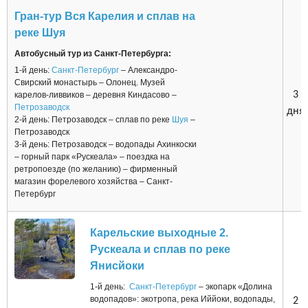
Гран-тур Вся Карелия и сплав на
реке Шуя
Автобусный тур из Санкт-Петербурга:
1-й день:
Санкт-Петербург
– Александро-
Свирский монастырь – Олонец. Музей
3
карелов-ливвиков – деревня Киндасово –
Петрозаводск
дня
2-й день: Петрозаводск – сплав по реке
Шуя
–
Петрозаводск
3-й день: Петрозаводск – водопады Ахинкоски
– горный парк «Рускеала» – поездка на
ретропоезде (по желанию) – фирменный
магазин форелевого хозяйства – Санкт-
Петербург
Карельские выходные 2.
Рускеала и сплав по реке
Янисйоки
1-й день:
Санкт-Петербург
– экопарк «Долина
водопадов»: экотропа, река Иййоки, водопады,
2