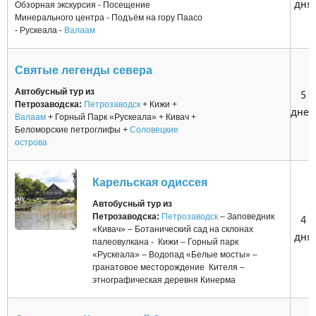
дня
Обзорная экскурсия - Посещение
Минерального центра - Подъём на гору Паасо
- Рускеала -
Валаам
Святые легенды севера
Автобусный тур из
5
Петрозаводска:
Петрозаводск
+ Кижи +
дней
Валаам
+ Горный Парк «Рускеала» + Кивач +
Беломорские петроглифы +
Соловецкие
острова
Карельская одиссея
Автобусный тур из
Петрозаводска:
Петрозаводск
– Заповедник
4
«Кивач» – Ботанический сад на склонах
дня
палеовулкана - Кижи – Горный парк
«Рускеала» – Водопад «Белые мосты» –
гранатовое месторождение Кителя –
этнографическая деревня Кинерма