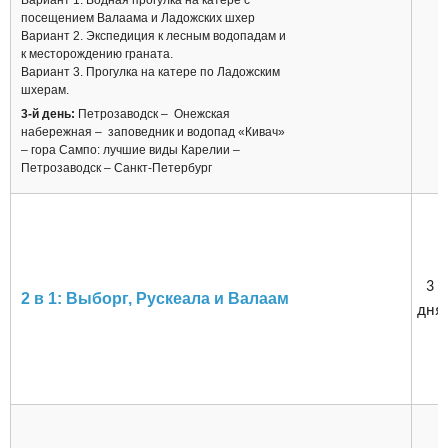
Вариант 1. Водная прогулка на катере с
посещением Валаама и Ладожских шхер
Вариант 2. Экспедиция к лесным водопадам и
к месторождению граната.
Вариант 3. Прогулка на катере по Ладожским
шхерам.
3-й день:
Петрозаводск – Онежская
набережная – заповедник и водопад «Кивач»
– гора Сампо: лучшие виды Карелии –
Петрозаводск – Санкт-Петербург
3
2 в 1: Выборг, Рускеала и Валаам
дня