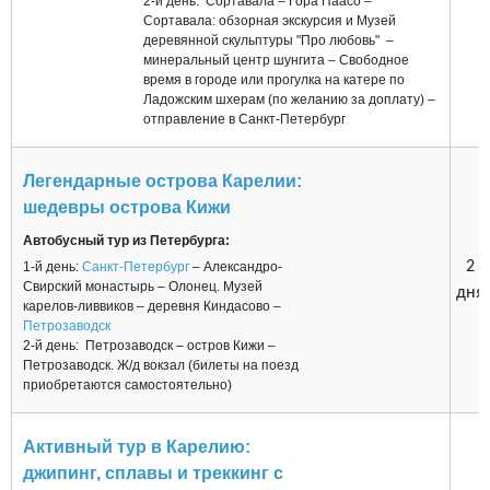
2-й день: Сортавала – Гора Паасо –
Сортавала: обзорная экскурсия и Музей
деревянной скульптуры "Про любовь" –
минеральный центр шунгита – Свободное
время в городе или прогулка на катере по
Ладожским шхерам (по желанию за доплату) –
отправление в Санкт-Петербург
Легендарные острова Карелии:
шедевры острова Кижи
Автобусный тур из Петербурга:
2
1-й день:
Санкт-Петербург
– Александро-
Свирский монастырь – Олонец. Музей
дня
карелов-ливвиков – деревня Киндасово –
Петрозаводск
2-й день: Петрозаводск – остров Кижи –
Петрозаводск. Ж/д вокзал (билеты на поезд
приобретаются самостоятельно)
Активный тур в Карелию:
джипинг, сплавы и треккинг с