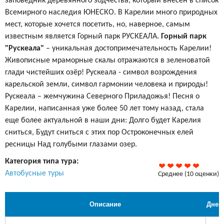
заповедник деревянного зодчества, который внесен в список
Всемирного наследия ЮНЕСКО. В Карелии много природных
мест, которые хочется посетить, но, наверное, самым
известным является Горный парк РУСКЕАЛА.
Горный парк
"Рускеала"
– уникальная достопримечательность Карелии!
Живописные мраморные скалы отражаются в зеленоватой
глади чистейших озёр! Рускеала - символ возрождения
карельской земли, символ гармонии человека и природы!
Рускеала – жемчужина Северного Приладожья! Песня о
Карелии, написанная уже более 50 лет тому назад, стала
еще более актуальной в наши дни: Долго будет Каpелия
сниться, Будут сниться с этих поp Остpоконечных елей
pесницы Над голубыми глазами озеp.
Категория типа тура:
Автобусные туры
Среднее
(
10
оценки)
Описание
Дней