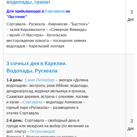
водопады, гранат
Для прибывающих в
Сортавала
на
3
"Ласточке"
дня
Сортавала - Рускеала - Ахвенкоски - "Бастiонъ"
- залив Кирьявалахти – «Северная Фиваида»
– музей «У Мастера» - Кительское
месторождение граната – посещение зимних
водопадов – Карельский зоопарк
3 сочных дня в Карелии.
Водопады, Рускеала
1-й день:
Санкт-Петербург
– экопарк «Долина
водопадов»: экотропа, река Иййоки, водопады,
дендроагросад, водяная мельница и кузница,
Саамская деревня, встреча с оленями, лосями
и хаски –
Сортавала
– водопады Ахинкоски –
горный парк «Рускеала» – размещение в
отелях Сортавала
2-й день:
Сортавала – свободный день в
3
городе или экскурсии на выбор (по желанию за
дня
доп. плату) –
Петрозаводск
: