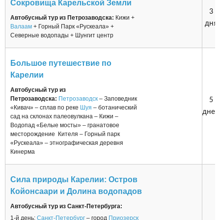
Сокровища Карельской Земли
3
Автобусный тур из Петрозаводска:
Кижи +
дня
Валаам
+ Горный Парк «Рускеала» +
Северные водопады + Шунгит центр
Большое путешествие по
Карелии
Автобусный тур из
Петрозаводска:
Петрозаводск
– Заповедник
5
«Кивач» – сплав по реке
Шуя
– ботанический
дней
сад на склонах палеовулкана – Кижи –
Водопад «Белые мосты» – гранатовое
месторождение Кителя – Горный парк
«Рускеала» – этнографическая деревня
Кинерма
Сила природы Карелии: Остров
Койонсаари и Долина водопадов
Автобусный тур из Санкт-Петербурга:
1-й день:
Санкт-Петербург
– город
Приозерск