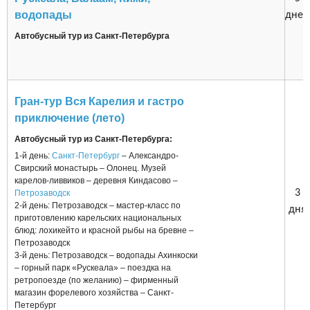
водопады
дней
Автобусный тур из Санкт-Петербурга
Гран-тур Вся Карелия и гастро
приключение (лето)
Автобусный тур из Санкт-Петербурга:
1-й день:
Санкт-Петербург
– Александро-
Свирский монастырь – Олонец. Музей
карелов-ливвиков – деревня Киндасово –
3
Петрозаводск
2-й день: Петрозаводск – мастер-класс по
дня
приготовлению карельских национальных
блюд: лохикейто и красной рыбы на бревне –
Петрозаводск
3-й день: Петрозаводск – водопады Ахинкоски
– горный парк «Рускеала» – поездка на
ретропоезде (по желанию) – фирменный
магазин форелевого хозяйства – Санкт-
Петербург