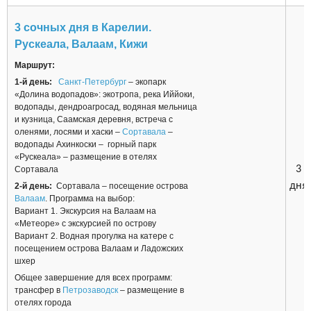
3 сочных дня в Карелии.
Рускеала, Валаам, Кижи
Маршрут:
1-й день:
Санкт-Петербург
– экопарк
«Долина водопадов»: экотропа, река Иййоки,
водопады, дендроагросад, водяная мельница
и кузница, Саамская деревня, встреча с
оленями, лосями и хаски –
Сортавала
–
водопады Ахинкоски – горный парк
«Рускеала» – размещение в отелях
3
Сортавала
дня
2-й день:
Сортавала – посещение острова
Валаам
. Программа на выбор:
Вариант 1. Экскурсия на Валаам на
«Метеоре» с экскурсией по острову
Вариант 2. Водная прогулка на катере с
посещением острова Валаам и Ладожских
шхер
Общее завершение для всех программ:
трансфер в
Петрозаводск
– размещение в
отелях города