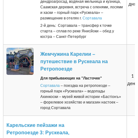
дендроагросад, водяная мельница и кузница,
дня
Саамская деревня, встреча с оленями, лосями
и хаски – горный парк «Рускеала» –
размещение в отелях г.
Сортавала
2-й день: Сортавала – трансфер к точке
старта – сплав по реке Янисйоки – обед у
костра – Санкт-Петербург
Жемчужина Карелии –
путешествие в Рускеала на
Ретропоезде
1
Для прибывающих на "Ласточке"
день
Сортавала
– поездка на ретропоезде –
горный парк «Рускеала» – водопады
Ахинкоски – музей живой истории «Бастiонъ»
– форелевое хозяйство и магазин настоек –
город Сортавала
Карельские пейзажи на
Ретропоезде 3: Рускеала,