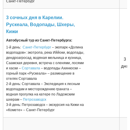
Санкт-Петербург
3 сочных дня в Карелии.
Рускеала, Водопады, Шхеры,
Кижи
Автобусный тур из Санкт-Петербурга:
1-й день:
Санкт-Петербург
– экопарк «Долина
водопадов»: экотропа, река Иййоки, водопады,
дендроагросад, водяная мельница и кузница,
3
Саамская деревня, встреча с оленями, лосями
дня
и хаски –
Сортавала
– водопады Ахинкоски –
горный парк «Рускеала» – размещение в
отелях Сортавала
2-й день: Сортавала – Экспедиция к лесным
водопадам и месторождению граната –
водная прогулка на катере по Ладожским
шхерам –
Петрозаводск
3-й день: Петрозаводск – экскурсия на Кижи на
«Комете» – Санкт-Петербург