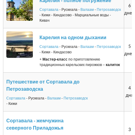
Карелия - полное погружение
6
Сортавала
- Рускеала -
Валаам
-
Петрозаводск
дней
- Кижи - Киндасово - Марциальные воды -
Кивач
Карелия на одном дыхании
5
Сортавала
- Рускеала -
Валаам
-
Петрозаводск
- Кижи - Киндасово
дней
+
Мастер-класс
по приготовлению
традиционных карельских пирожков –
калиток
Путешествие от Сортавала до
4
Петрозаводска
дня
Сортавала
- Рускеала -
Валаам
-
Петрозаводск
- Кижи
Сортавала - жемчужина
северного Приладожья
3