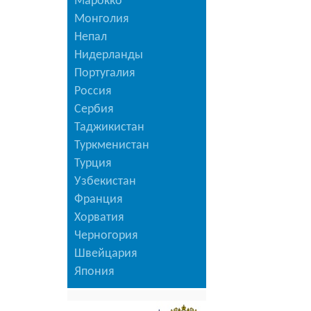
Марокко
Монголия
Непал
Нидерланды
Португалия
Россия
Сербия
Таджикистан
Туркменистан
Турция
Узбекистан
Франция
Хорватия
Черногория
Швейцария
Япония