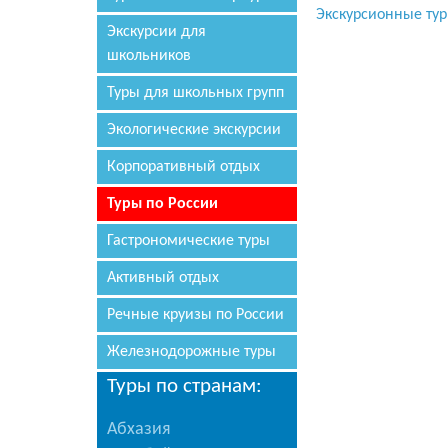
Экскурсионные ту
Экскурсии для
школьников
Туры для школьных групп
Экологические экскурсии
Корпоративный отдых
Туры по России
Гастрономические туры
Активный отдых
Речные круизы по России
Железнодорожные туры
Туры по странам:
Абхазия