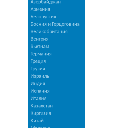
Азербайджан
Армения
Белоруссия
Босния и Герцеговина
Великобритания
Венгрия
Вьетнам
Германия
Греция
Грузия
Израиль
Индия
Испания
Италия
Казахстан
Киргизия
Китай