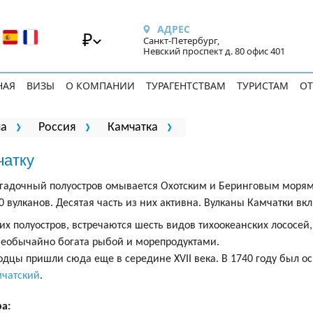
АДРЕС
₽
Санкт-Петербург,
Невский проспект д. 80 офис 401
НАЯ
ВИЗЫ
О КОМПАНИИ
ТУРАГЕНТСТВАМ
ТУРИСТАМ
ОТ
па
Россия
Камчатка
чатку
загадочный полуостров омывается Охотским и Беринговым морями
0 вулканов. Десятая часть из них активна. Вулканы Камчатки 
х полуостров, встречаются шесть видов тихоокеанских лососей,
необычайно богата рыбой и морепродуктами.
одцы пришли сюда еще в середине XVII века. В 1740 году был ос
мчатский
.
ра: