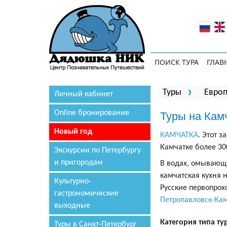
ПОИСК ТУРА
ГЛАВ
Вы здесь
Туры
Евро
Личный кабинет
Online бронирование
Туры на Кам
Новый год
КАМЧАТКА
. Этот 
Камчатке более 30
Экскурсии по Петербургу
и пригородам
В водах, омывающи
камчатская кухня 
Культурно-
Русские первопрох
гастрономические
Петропавловск-Ка
выходные
Категория типа ту
Туры в Санкт-Петербург