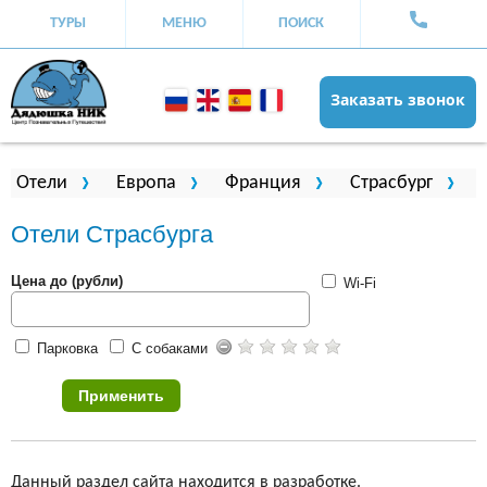
ТУРЫ
МЕНЮ
ПОИСК
Заказать звонок
Вы здесь
Отели
Европа
Франция
Страсбург
Отели Страсбурга
Цена до (рубли)
Wi-Fi
Парковка
С собаками
Данный раздел сайта находится в разработке.