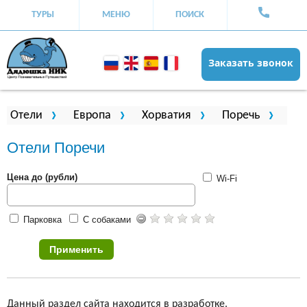
ТУРЫ
МЕНЮ
ПОИСК
Заказать звонок
Вы здесь
Отели
Европа
Хорватия
Поречь
Отели Поречи
Цена до (рубли)
Wi-Fi
Парковка
С собаками
Данный раздел сайта находится в разработке.