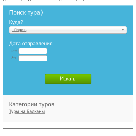
Поиск тура
Куда?
--Поречь
Дата отправления
от
до
Категории туров
Туры на Балканы