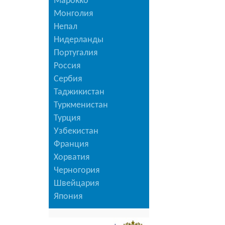
Марокко
Монголия
Непал
Нидерланды
Португалия
Россия
Сербия
Таджикистан
Туркменистан
Турция
Узбекистан
Франция
Хорватия
Черногория
Швейцария
Япония