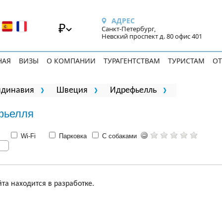
АДРЕС
₽
Санкт-Петербург,
Невский проспект д. 80 офис 401
НАЯ
ВИЗЫ
О КОМПАНИИ
ТУРАГЕНТСТВАМ
ТУРИСТАМ
ОТ
ндинавия
Швеция
Идрефьелль
фьелля
Wi-Fi
Парковка
С собаками
та находится в разработке.