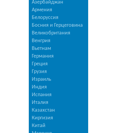
Азербайджан
Армения
Белоруссия
Босния и Герцеговина
Великобритания
Венгрия
Вьетнам
Германия
Греция
Грузия
Израиль
Индия
Испания
Италия
Казахстан
Киргизия
Китай