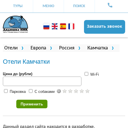
ТУРЫ
МЕНЮ
ПОИСК
Заказать звонок
Вы здесь
Отели
Европа
Россия
Камчатка
Отели Камчатки
Цена до (рубли)
Wi-Fi
Парковка
С собаками
Данный раздел сайта находится в разработке.