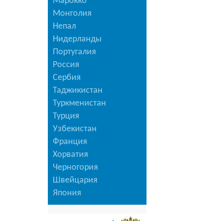
Марокко
Монголия
Непал
Нидерланды
Португалия
Россия
Сербия
Таджикистан
Туркменистан
Турция
Узбекистан
Франция
Хорватия
Черногория
Швейцария
Япония