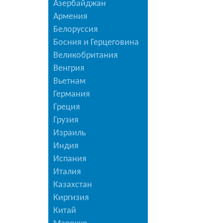
Азербайджан
Армения
Белоруссия
Босния и Герцеговина
Великобритания
Венгрия
Вьетнам
Германия
Греция
Грузия
Израиль
Индия
Испания
Италия
Казахстан
Киргизия
Китай