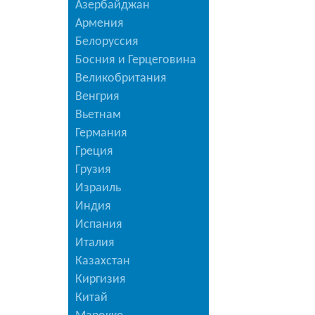
Азербайджан
Армения
Белоруссия
Босния и Герцеговина
Великобритания
Венгрия
Вьетнам
Германия
Греция
Грузия
Израиль
Индия
Испания
Италия
Казахстан
Киргизия
Китай