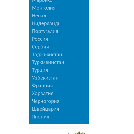
Марокко
Монголия
Непал
Нидерланды
Португалия
Россия
Сербия
Таджикистан
Туркменистан
Турция
Узбекистан
Франция
Хорватия
Черногория
Швейцария
Япония