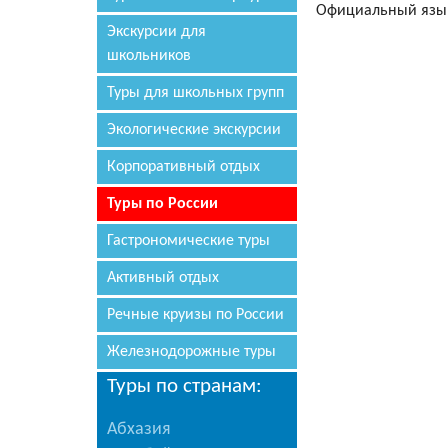
Официальный язык
Экскурсии для
школьников
Туры для школьных групп
Экологические экскурсии
Корпоративный отдых
Туры по России
Гастрономические туры
Активный отдых
Речные круизы по России
Железнодорожные туры
Туры по странам:
Абхазия