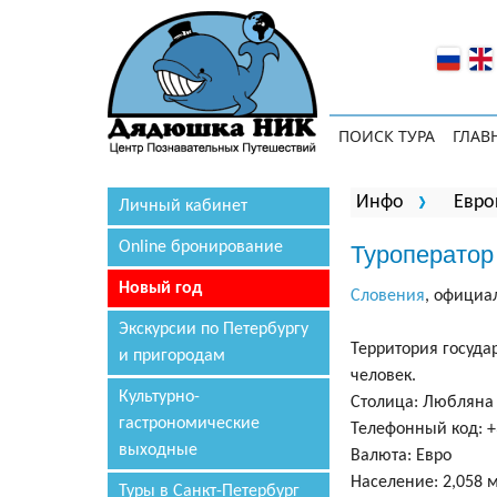
ПОИСК ТУРА
ГЛАВ
Вы здесь
Инфо
Евро
Личный кабинет
Online бронирование
Туроператор
Новый год
Словения
, официа
Экскурсии по Петербургу
Территория государ
и пригородам
человек.
Культурно-
Столица: Любляна
гастрономические
Телефонный код: +
выходные
Валюта: Евро
Население: 2,058 
Туры в Санкт-Петербург