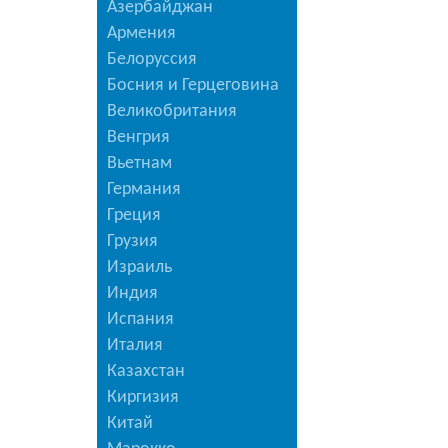
Азербайджан
Армения
Белоруссия
Босния и Герцеговина
Великобритания
Венгрия
Вьетнам
Германия
Греция
Грузия
Израиль
Индия
Испания
Италия
Казахстан
Киргизия
Китай