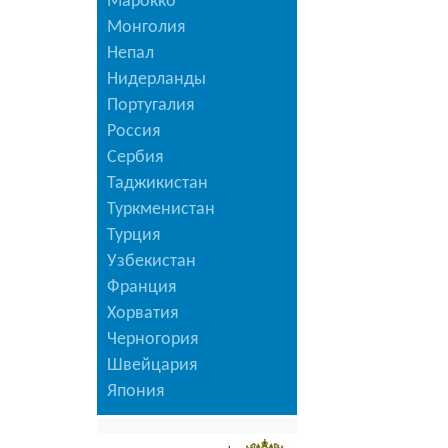
Марокко
Монголия
Непал
Нидерланды
Португалия
Россия
Сербия
Таджикистан
Туркменистан
Турция
Узбекистан
Франция
Хорватия
Черногория
Швейцария
Япония